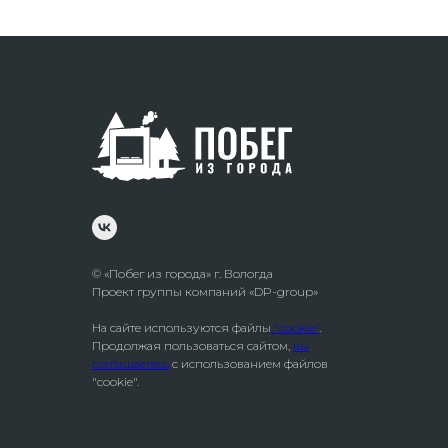
© «Побег из города» г. Вологда
Проект группы компаний «DP-group»
На сайте используются файлы
"cookie"
.
Продолжая пользоваться сайтом,
вы
соглашаетесь
с использованием файлов
"cookie".